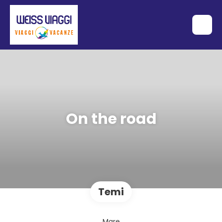
On the road
Temi
Mare