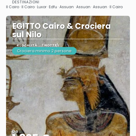
Vedere
DESTINAZIONI
Il Cairo · Il Cairo · Luxor · Edfu · Assuan · Assuan · Assuan · Il Cairo
EGITTO Cairo & Crociera
sul Nilo
4 LOCALITÀ
7 NOTTE/I
Crociera minimo 2 persone
Da