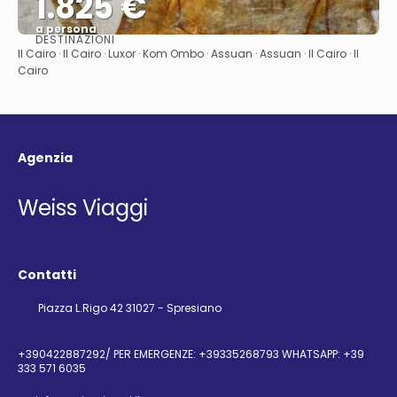
1.825 €
a persona
DESTINAZIONI
Vedere
Il Cairo · Il Cairo · Luxor · Kom Ombo · Assuan · Assuan · Il Cairo · Il
Cairo
Agenzia
Weiss Viaggi
Contatti
Piazza L.Rigo 42 31027 - Spresiano
+390422887292/ PER EMERGENZE: +39335268793 WHATSAPP: +39
333 571 6035