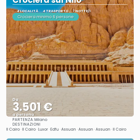
Crociera sul Nilo
4 LOCALITÀ
4 TRASPORTO
7 NOTTE/I
Crociera minimo 6 persone
Da
3.501 €
a persona
PARTENZA:
Milano
Vedere
DESTINAZIONI
Il Cairo · Il Cairo · Luxor · Edfu · Assuan · Assuan · Assuan · Il Cairo