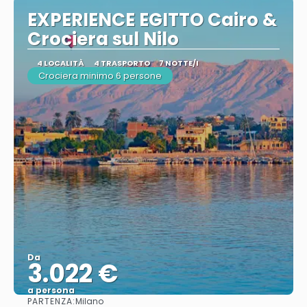
EXPERIENCE EGITTO Cairo &
Crociera sul Nilo
4 LOCALITÀ
4 TRASPORTO
7 NOTTE/I
Crociera minimo 6 persone
Da
3.022 €
a persona
PARTENZA:
Milano