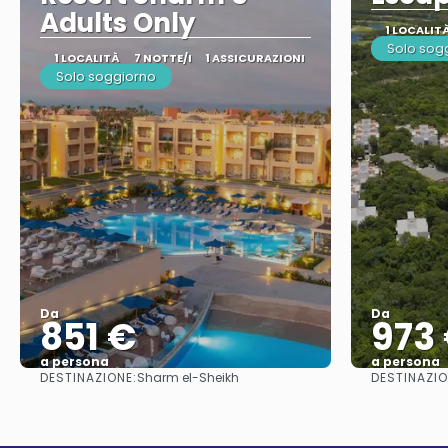
Adults Only
1 LOCALIT
Solo sog
1 LOCALITÀ
7 NOTTE/I
1 ASSICURAZIONI
Solo soggiorno
Da
Da
851 €
973
a persona
a persona
DESTINAZIONE:
DESTINAZIO
Sharm el-Sheikh
Vedere