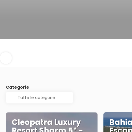
Categorie
Cleopatra Luxury
Bahia
Resort Sharm 5* -
Escap