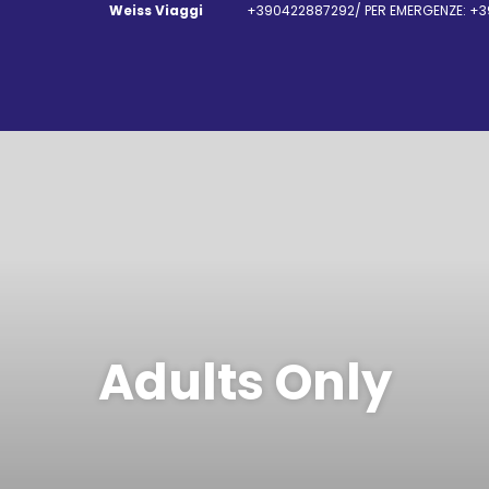
Weiss Viaggi
+390422887292/ PER EMERGENZE: +3
Adults Only