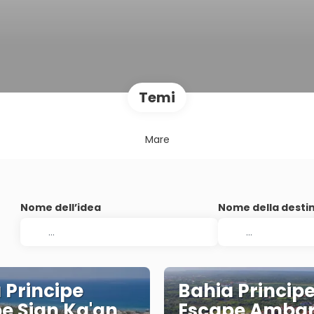
Temi
Mare
Nome dell’idea
Nome della desti
 Principe
Bahia Princip
e Sian Ka'an
Escape Amba