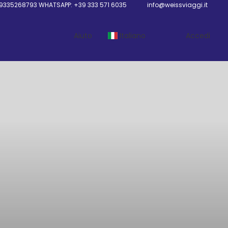
9335268793 WHATSAPP: +39 333 571 6035
info@weissviaggi.it
Aiuto
Italiano
Accedi