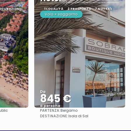
SICURAZIONI
1 LOCALITÀ
2 TRASPORTO
7 NOTTE/I
Volo + soggiorno
Da
845 €
a persona
PARTENZA:
blic
Bergamo
Vedere
DESTINAZIONE:
Isola di Sal