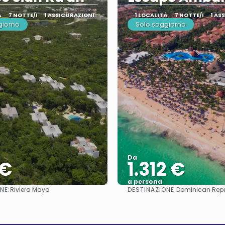
À
7 NOTTE/I
1 ASSICURAZIONI
1 LOCALITÀ
7 NOTTE/I
1 AS
giorno
Solo soggiorno
Da
 €
1.312 €
a persona
NE:
DESTINAZIONE:
Riviera Maya
Dominican Repu
Vedere
Vedere