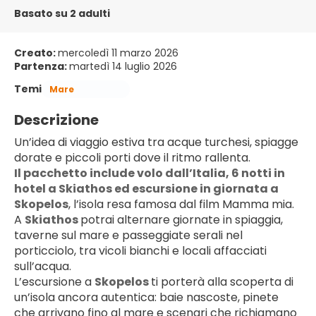
Basato su 2 adulti
Creato:
mercoledì 11 marzo 2026
Partenza:
martedì 14 luglio 2026
Temi
Mare
Descrizione
Un’idea di viaggio estiva tra acque turchesi, spiagge 
dorate e piccoli porti dove il ritmo rallenta.
Il pacchetto include volo dall’Italia, 6 notti in 
hotel a Skiathos ed escursione in giornata a 
Skopelos
, l’isola resa famosa dal film Mamma mia.
A 
Skiathos 
potrai alternare giornate in spiaggia, 
taverne sul mare e passeggiate serali nel 
porticciolo, tra vicoli bianchi e locali affacciati 
sull’acqua.
L’escursione a 
Skopelos 
ti porterà alla scoperta di 
un’isola ancora autentica: baie nascoste, pinete 
che arrivano fino al mare e scenari che richiamano 