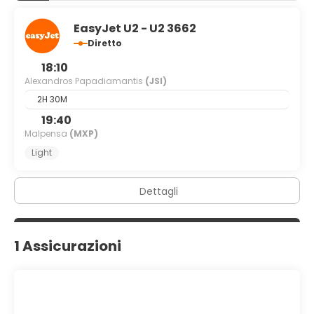
EasyJet U2 - U2 3662
Diretto
18:10
Alexandros Papadiamantis
(JSI)
2H 30M
19:40
Malpensa
(MXP)
Light
Dettagli
1 Assicurazioni