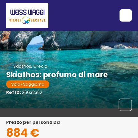
Skiathos, Grecia
Skiathos: profumo di mare
Volo+Soggiorno
Ref ID:
26632352
Prezzo per persona Da
884 €