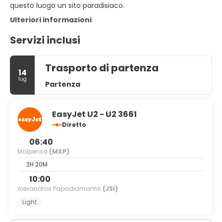
questo luogo un sito paradisiaco.
Ulteriori informazioni
Servizi inclusi
Trasporto di partenza
14
lug
Partenza
EasyJet U2 - U2 3661
Diretto
06:40
Malpensa
(MXP)
2H 20M
10:00
Alexandros Papadiamantis
(JSI)
Light