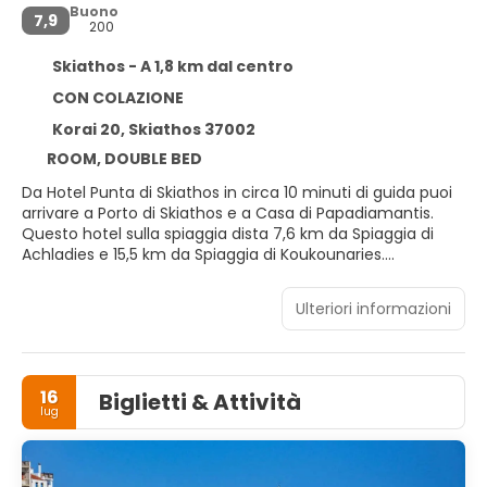
Buono
7,9
200
Skiathos - A 1,8 km dal centro
CON COLAZIONE
Korai 20, Skiathos 37002
ROOM, DOUBLE BED
Da Hotel Punta di Skiathos in circa 10 minuti di guida puoi
arrivare a Porto di Skiathos e a Casa di Papadiamantis.
Questo hotel sulla spiaggia dista 7,6 km da Spiaggia di
Achladies e 15,5 km da Spiaggia di Koukounaries.
Regalati una giornata sulla spiaggia privata della struttura,
Ulteriori informazioni
oppure approfitta dei servizi ricreativi disponibili, che
includono una piscina all'aperto. In questo hotel potrai
inoltre contare su il Wi-Fi gratuito, servizi di concierge e
una TV nelle aree comuni.
16
Biglietti & Attività
lug
Rilassati in una delle 60 camere con aria condizionata
della struttura, completa di frigorifero e lettore DVD. Le
camere sono dotate di balcone o patio attrezzato. Il Wi-Fi
gratuito ti consente di restare in contatto con il mondo,