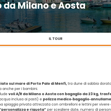
o da Milano e Aosta
IL TOUR
iato sul mare di Porto Palo di Menfi,
tra dune di sabbia dorata
a anche per i bambini.
clude
voli A/R da Milano o Aosta con bagaglio da 23 kg, trasf
 acqua inclusa ai pasti) e
polizza medico‑bagaglio‑annullam
 spiaggia privata attrezzata con ombrelloni e lettini per vivere al
“personalizza e riquota”
per scegliere date, numero di persone 