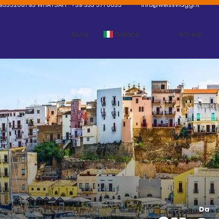
9335268793 WHATSAPP: +39 333 571 6035
info@weissviaggi.it
Aiuto
Italiano
Accedi
Da