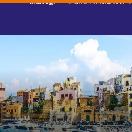
Weiss Viaggi
+390422887292/ PER EMERGENZE: +3